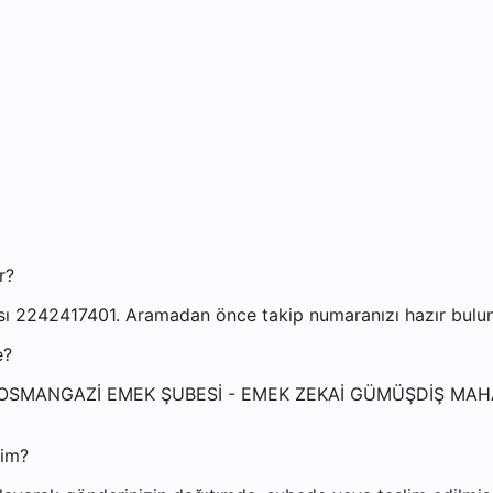
r?
2242417401. Aramadan önce takip numaranızı hazır bulundu
e?
RSA OSMANGAZİ EMEK ŞUBESİ - EMEK ZEKAİ GÜMÜŞDİŞ MA
yim?