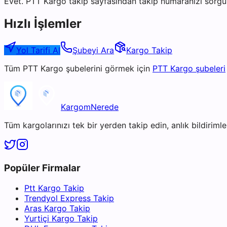
Evet. PTT Kargo takip sayfasından takip numaranızı sorgul
Hızlı İşlemler
Yol Tarifi Al
Şubeyi Ara
Kargo Takip
Tüm
PTT Kargo
şubelerini görmek için
PTT Kargo
şubeleri
KargomNerede
Tüm kargolarınızı tek bir yerden takip edin, anlık bildirimler
Popüler Firmalar
Ptt Kargo Takip
Trendyol Express Takip
Aras Kargo Takip
Yurtiçi Kargo Takip