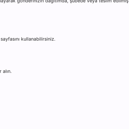
ayarak gönderinizin dağıtımda, şubede veya teslim edilmiş o
sayfasını kullanabilirsiniz.
 alın.