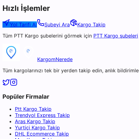
Hızlı İşlemler
Yol Tarifi Al
Şubeyi Ara
Kargo Takip
Tüm
PTT Kargo
şubelerini görmek için
PTT Kargo
şubeleri
KargomNerede
Tüm kargolarınızı tek bir yerden takip edin, anlık bildirimler
Popüler Firmalar
Ptt Kargo Takip
Trendyol Express Takip
Aras Kargo Takip
Yurtiçi Kargo Takip
DHL Ecommerce Takip