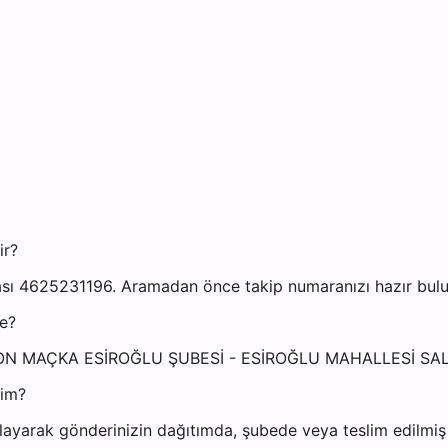
ir?
ı 4625231196. Aramadan önce takip numaranızı hazır bulund
e?
TRABZON MAÇKA ESİROĞLU ŞUBESİ - ESİROĞLU MAHALLESİ
yim?
ayarak gönderinizin dağıtımda, şubede veya teslim edilmiş o