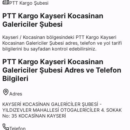
PTT Kargo
Şubesi
PTT Kargo Kayseri Kocasinan
Galericiler Şubesi
Kayseri
/
Kocasinan
bölgesindeki
PTT Kargo Kayseri
Kocasinan Galericiler Şubesi
adres, telefon ve yol tarifi
bilgilerini bu sayfadan kontrol edebilirsiniz.
PTT Kargo Kayseri Kocasinan
Galericiler Şubesi
Adres ve Telefon
Bilgileri
Adres
KAYSERİ KOCASİNAN GALERİCİLER ŞUBESİ -
YILDIZEVLER MAHALLESİ OTOGALERİCİLER 4. SOKAK
No: 35 KOCASİNAN KAYSERİ
Telefon