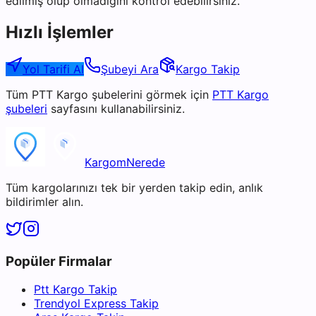
edilmiş olup olmadığını kontrol edebilirsiniz.
Hızlı İşlemler
Yol Tarifi Al
Şubeyi Ara
Kargo Takip
Tüm
PTT Kargo
şubelerini görmek için
PTT Kargo
şubeleri
sayfasını kullanabilirsiniz.
KargomNerede
Tüm kargolarınızı tek bir yerden takip edin, anlık
bildirimler alın.
Popüler Firmalar
Ptt Kargo Takip
Trendyol Express Takip