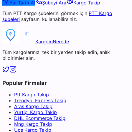
Yol Tarifi Al
Şubeyi Ara
Kargo Takip
Tüm
PTT Kargo
şubelerini görmek için
PTT Kargo
şubeleri
sayfasını kullanabilirsiniz.
KargomNerede
Tüm kargolarınızı tek bir yerden takip edin, anlık
bildirimler alın.
Popüler Firmalar
Ptt Kargo Takip
Trendyol Express Takip
Aras Kargo Takip
Yurtiçi Kargo Takip
DHL Ecommerce Takip
Mng Kargo Takip
Ups Kargo Takip