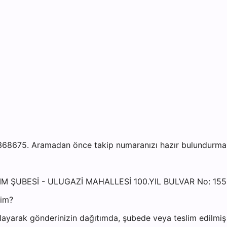
8675. Aramadan önce takip numaranızı hazır bulundurmanız
ADIM ŞUBESİ - ULUGAZİ MAHALLESİ 100.YIL BULVAR No: 1
yim?
ayarak gönderinizin dağıtımda, şubede veya teslim edilmiş o