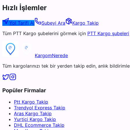
Hızlı İşlemler
Yol Tarifi Al
Şubeyi Ara
Kargo Takip
Tüm
PTT Kargo
şubelerini görmek için
PTT Kargo
şubeleri
KargomNerede
Tüm kargolarınızı tek bir yerden takip edin, anlık bildirimler
Popüler Firmalar
Ptt Kargo Takip
Trendyol Express Takip
Aras Kargo Takip
Yurtiçi Kargo Takip
DHL Ecommerce Takip