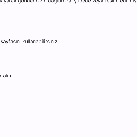
ayarak gönderinizin dağıtımda, şubede veya teslim edilmiş o
sayfasını kullanabilirsiniz.
 alın.