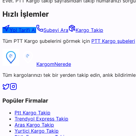
Evet. PTT Kargo takip sayfasından takip numaranızı sorgul
Hızlı İşlemler
Yol Tarifi Al
Şubeyi Ara
Kargo Takip
Tüm
PTT Kargo
şubelerini görmek için
PTT Kargo
şubeleri
KargomNerede
Tüm kargolarınızı tek bir yerden takip edin, anlık bildirimler
Popüler Firmalar
Ptt Kargo Takip
Trendyol Express Takip
Aras Kargo Takip
Yurtiçi Kargo Takip