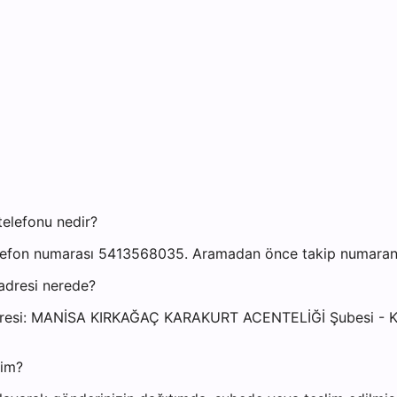
telefonu nedir?
efon numarası 5413568035. Aramadan önce takip numaranızı 
adresi nerede?
si adresi: MANİSA KIRKAĞAÇ KARAKURT ACENTELİĞİ Şubes
yim?