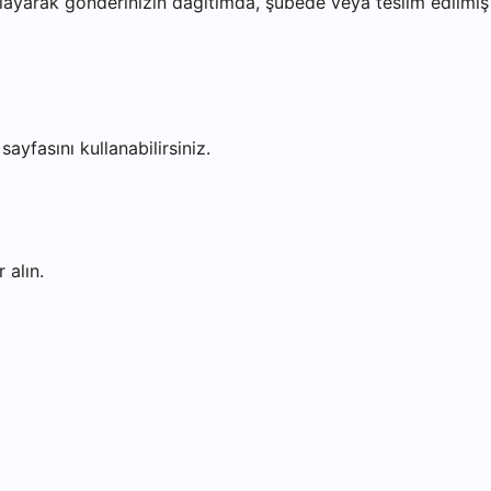
ayarak gönderinizin dağıtımda, şubede veya teslim edilmiş o
sayfasını kullanabilirsiniz.
 alın.