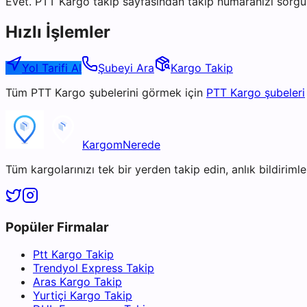
Evet. PTT Kargo takip sayfasından takip numaranızı sorgul
Hızlı İşlemler
Yol Tarifi Al
Şubeyi Ara
Kargo Takip
Tüm
PTT Kargo
şubelerini görmek için
PTT Kargo
şubeleri
KargomNerede
Tüm kargolarınızı tek bir yerden takip edin, anlık bildirimler
Popüler Firmalar
Ptt Kargo Takip
Trendyol Express Takip
Aras Kargo Takip
Yurtiçi Kargo Takip