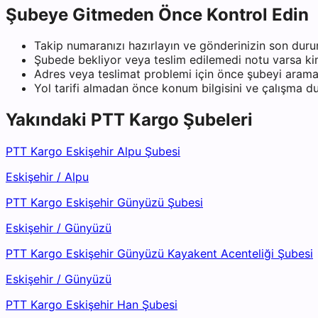
Şubeye Gitmeden Önce Kontrol Edin
Takip numaranızı hazırlayın ve gönderinizin son duru
Şubede bekliyor veya teslim edilemedi notu varsa kiml
Adres veya teslimat problemi için önce şubeyi arama
Yol tarifi almadan önce konum bilgisini ve çalışma 
Yakındaki
PTT Kargo
Şubeleri
PTT Kargo Eskişehir Alpu Şubesi
Eskişehir
/
Alpu
PTT Kargo Eskişehir Günyüzü Şubesi
Eskişehir
/
Günyüzü
PTT Kargo Eskişehir Günyüzü Kayakent Acenteliği Şubesi
Eskişehir
/
Günyüzü
PTT Kargo Eskişehir Han Şubesi