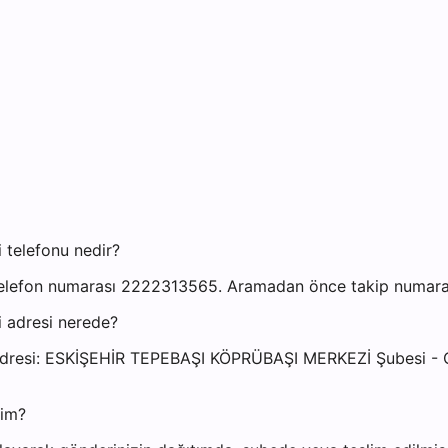
 telefonu nedir?
elefon numarası 2222313565. Aramadan önce takip numaranız
 adresi nerede?
si adresi: ESKİŞEHİR TEPEBAŞI KÖPRÜBAŞI MERKEZİ Şube
yim?