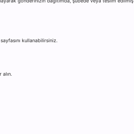
ayarak gönderinizin dağıtımda, şubede veya teslim edilmiş o
sayfasını kullanabilirsiniz.
 alın.