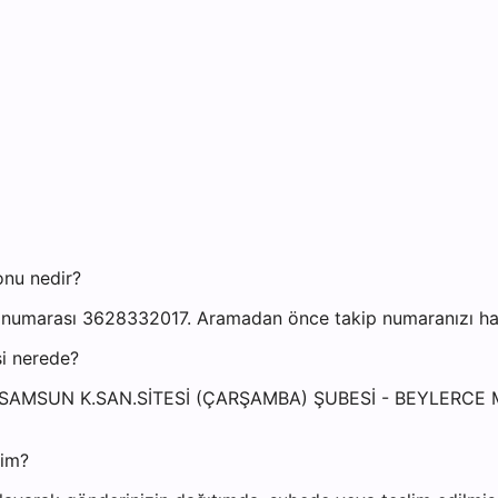
onu nedir?
numarası 3628332017. Aramadan önce takip numaranızı hazır
i nerede?
esi: SAMSUN K.SAN.SİTESİ (ÇARŞAMBA) ŞUBESİ - BEYLERCE
yim?