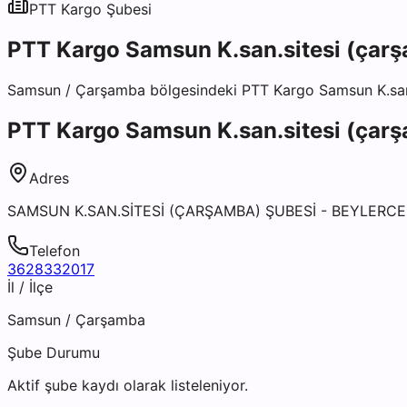
PTT Kargo
Şubesi
PTT Kargo Samsun K.san.sitesi (çar
Samsun
/
Çarşamba
bölgesindeki
PTT Kargo Samsun K.san
PTT Kargo Samsun K.san.sitesi (çar
Adres
SAMSUN K.SAN.SİTESİ (ÇARŞAMBA) ŞUBESİ - BEYLERC
Telefon
3628332017
İl / İlçe
Samsun
/
Çarşamba
Şube Durumu
Aktif şube kaydı olarak listeleniyor.