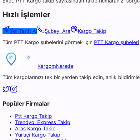
Evet. PTT Kargo takip sayfasından takip numaranızı sorgul
Hızlı İşlemler
Yol Tarifi Al
Şubeyi Ara
Kargo Takip
Tüm
PTT Kargo
şubelerini görmek için
PTT Kargo
şubeleri
KargomNerede
Tüm kargolarınızı tek bir yerden takip edin, anlık bildirimler
Popüler Firmalar
Ptt Kargo Takip
Trendyol Express Takip
Aras Kargo Takip
Yurtiçi Kargo Takip