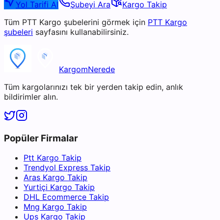
Yol Tarifi Al
Şubeyi Ara
Kargo Takip
Tüm
PTT Kargo
şubelerini görmek için
PTT Kargo
şubeleri
sayfasını kullanabilirsiniz.
KargomNerede
Tüm kargolarınızı tek bir yerden takip edin, anlık
bildirimler alın.
Popüler Firmalar
Ptt Kargo Takip
Trendyol Express Takip
Aras Kargo Takip
Yurtiçi Kargo Takip
DHL Ecommerce Takip
Mng Kargo Takip
Ups Kargo Takip