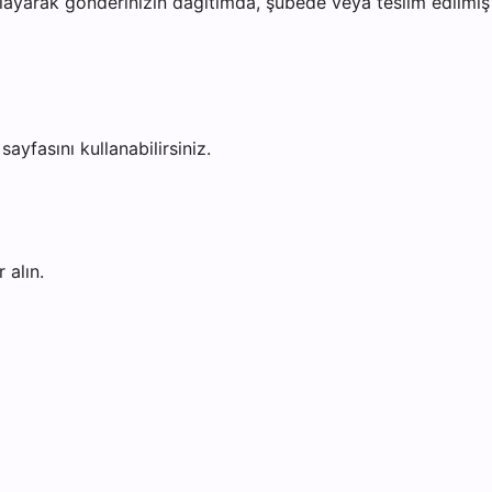
ayarak gönderinizin dağıtımda, şubede veya teslim edilmiş o
sayfasını kullanabilirsiniz.
 alın.