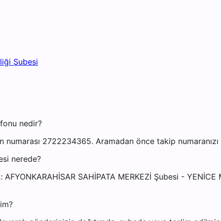
iği Şubesi
fonu nedir?
n numarası 2722234365. Aramadan önce takip numaranızı haz
esi nerede?
dresi: AFYONKARAHİSAR SAHİPATA MERKEZİ Şubesi - YENİ
yim?