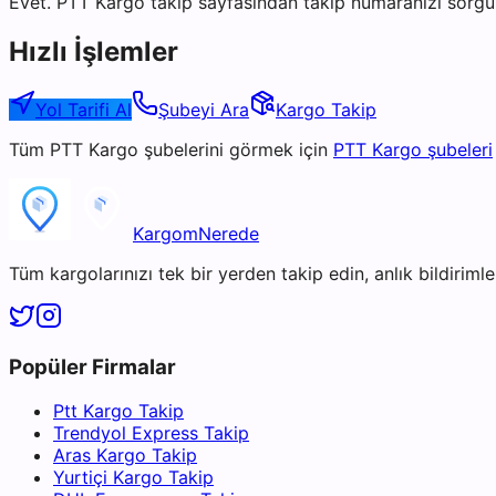
Evet. PTT Kargo takip sayfasından takip numaranızı sorgul
Hızlı İşlemler
Yol Tarifi Al
Şubeyi Ara
Kargo Takip
Tüm
PTT Kargo
şubelerini görmek için
PTT Kargo
şubeleri
KargomNerede
Tüm kargolarınızı tek bir yerden takip edin, anlık bildirimler
Popüler Firmalar
Ptt Kargo Takip
Trendyol Express Takip
Aras Kargo Takip
Yurtiçi Kargo Takip