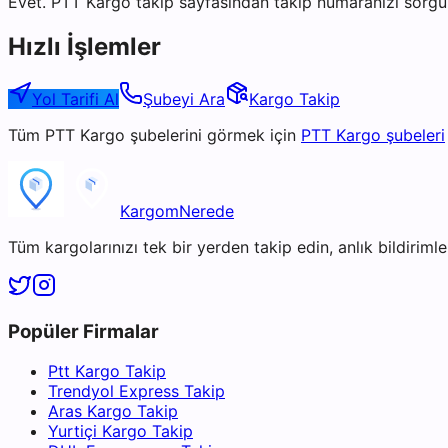
Evet. PTT Kargo takip sayfasından takip numaranızı sorgul
Hızlı İşlemler
Yol Tarifi Al
Şubeyi Ara
Kargo Takip
Tüm
PTT Kargo
şubelerini görmek için
PTT Kargo
şubeleri
KargomNerede
Tüm kargolarınızı tek bir yerden takip edin, anlık bildirimler
Popüler Firmalar
Ptt Kargo Takip
Trendyol Express Takip
Aras Kargo Takip
Yurtiçi Kargo Takip