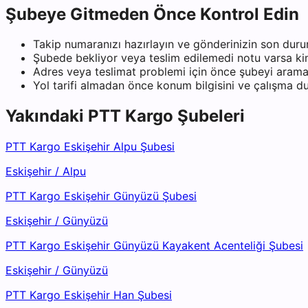
Şubeye Gitmeden Önce Kontrol Edin
Takip numaranızı hazırlayın ve gönderinizin son duru
Şubede bekliyor veya teslim edilemedi notu varsa kiml
Adres veya teslimat problemi için önce şubeyi arama
Yol tarifi almadan önce konum bilgisini ve çalışma 
Yakındaki
PTT Kargo
Şubeleri
PTT Kargo Eskişehir Alpu Şubesi
Eskişehir
/
Alpu
PTT Kargo Eskişehir Günyüzü Şubesi
Eskişehir
/
Günyüzü
PTT Kargo Eskişehir Günyüzü Kayakent Acenteliği Şubesi
Eskişehir
/
Günyüzü
PTT Kargo Eskişehir Han Şubesi