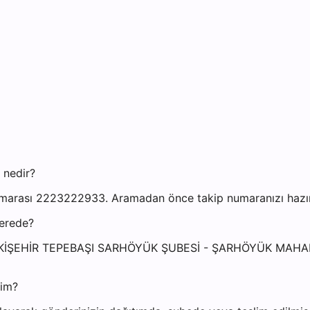
 nedir?
marası 2223222933. Aramadan önce takip numaranızı hazır b
nerede?
i: ESKİŞEHİR TEPEBAŞI SARHÖYÜK ŞUBESİ - ŞARHÖYÜK MA
yim?