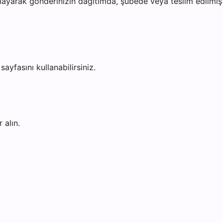
ayarak gönderinizin dağıtımda, şubede veya teslim edilmiş o
sayfasını kullanabilirsiniz.
 alın.