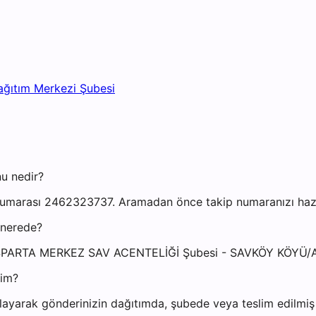
ağıtım Merkezi Şubesi
u nedir?
umarası 2462323737. Aramadan önce takip numaranızı hazır 
 nerede?
si: ISPARTA MERKEZ SAV ACENTELİĞİ Şubesi - SAVKÖY KÖY
yim?
ayarak gönderinizin dağıtımda, şubede veya teslim edilmiş o