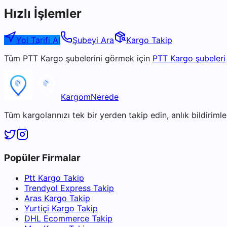
Hızlı İşlemler
Yol Tarifi Al
Şubeyi Ara
Kargo Takip
Tüm
PTT Kargo
şubelerini görmek için
PTT Kargo
şubeleri
KargomNerede
Tüm kargolarınızı tek bir yerden takip edin, anlık bildirimler
Popüler Firmalar
Ptt Kargo Takip
Trendyol Express Takip
Aras Kargo Takip
Yurtiçi Kargo Takip
DHL Ecommerce Takip