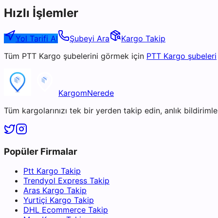
Hızlı İşlemler
Yol Tarifi Al
Şubeyi Ara
Kargo Takip
Tüm
PTT Kargo
şubelerini görmek için
PTT Kargo
şubeleri
KargomNerede
Tüm kargolarınızı tek bir yerden takip edin, anlık bildirimler
Popüler Firmalar
Ptt Kargo Takip
Trendyol Express Takip
Aras Kargo Takip
Yurtiçi Kargo Takip
DHL Ecommerce Takip