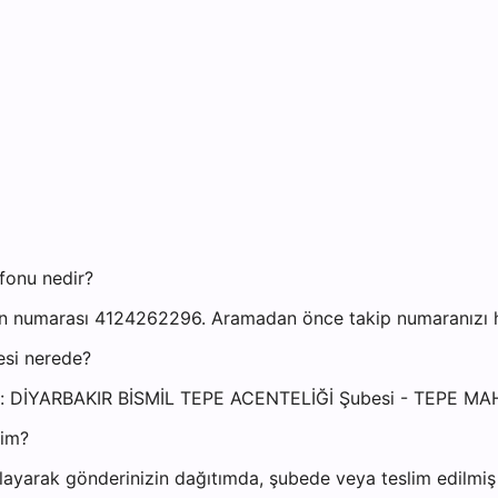
fonu nedir?
on numarası 4124262296. Aramadan önce takip numaranızı haz
esi nerede?
dresi: DİYARBAKIR BİSMİL TEPE ACENTELİĞİ Şubesi - TEPE
yim?
ayarak gönderinizin dağıtımda, şubede veya teslim edilmiş o