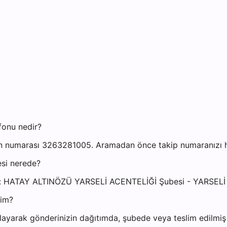
fonu nedir?
on numarası 3263281005. Aramadan önce takip numaranızı haz
esi nerede?
dresi: HATAY ALTINÖZÜ YARSELİ ACENTELİĞİ Şubesi - YARS
yim?
ayarak gönderinizin dağıtımda, şubede veya teslim edilmiş o