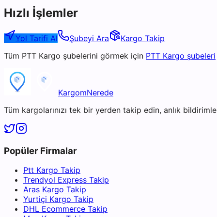
Hızlı İşlemler
Yol Tarifi Al
Şubeyi Ara
Kargo Takip
Tüm
PTT Kargo
şubelerini görmek için
PTT Kargo
şubeleri
KargomNerede
Tüm kargolarınızı tek bir yerden takip edin, anlık bildirimler
Popüler Firmalar
Ptt Kargo Takip
Trendyol Express Takip
Aras Kargo Takip
Yurtiçi Kargo Takip
DHL Ecommerce Takip