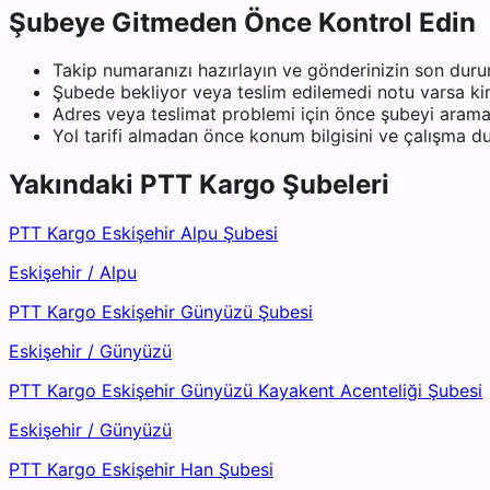
Şubeye Gitmeden Önce Kontrol Edin
Takip numaranızı hazırlayın ve gönderinizin son duru
Şubede bekliyor veya teslim edilemedi notu varsa kiml
Adres veya teslimat problemi için önce şubeyi arama
Yol tarifi almadan önce konum bilgisini ve çalışma 
Yakındaki
PTT Kargo
Şubeleri
PTT Kargo Eskişehir Alpu Şubesi
Eskişehir
/
Alpu
PTT Kargo Eskişehir Günyüzü Şubesi
Eskişehir
/
Günyüzü
PTT Kargo Eskişehir Günyüzü Kayakent Acenteliği Şubesi
Eskişehir
/
Günyüzü
PTT Kargo Eskişehir Han Şubesi