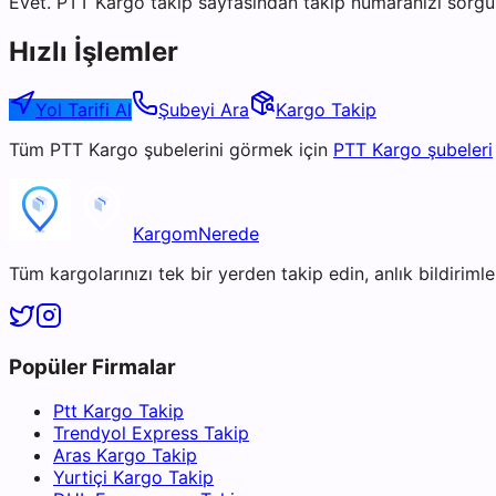
Evet. PTT Kargo takip sayfasından takip numaranızı sorgul
Hızlı İşlemler
Yol Tarifi Al
Şubeyi Ara
Kargo Takip
Tüm
PTT Kargo
şubelerini görmek için
PTT Kargo
şubeleri
KargomNerede
Tüm kargolarınızı tek bir yerden takip edin, anlık bildirimler
Popüler Firmalar
Ptt Kargo Takip
Trendyol Express Takip
Aras Kargo Takip
Yurtiçi Kargo Takip