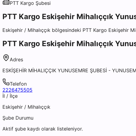
PTT Kargo
Şubesi
PTT Kargo Eskişehir Mihalıççık Yunu
Eskişehir
/
Mihalıççık
bölgesindeki
PTT Kargo Eskişehir Mi
PTT Kargo Eskişehir Mihalıççık Yunu
Adres
ESKİŞEHİR MİHALIÇÇIK YUNUSEMRE ŞUBESİ - YUNUSEMR
Telefon
2226475505
İl / İlçe
Eskişehir
/
Mihalıççık
Şube Durumu
Aktif şube kaydı olarak listeleniyor.