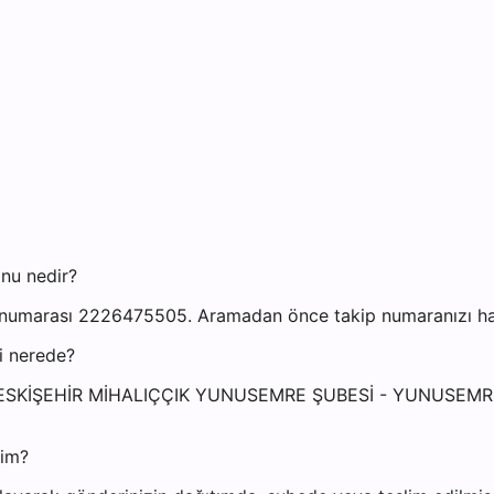
nu nedir?
 numarası 2226475505. Aramadan önce takip numaranızı hazı
i nerede?
resi: ESKİŞEHİR MİHALIÇÇIK YUNUSEMRE ŞUBESİ - YUNUSE
yim?