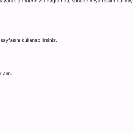
ayarak gönderinizin dağıtımda, şubede veya teslim edilmiş o
sayfasını kullanabilirsiniz.
 alın.