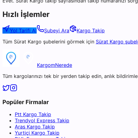
Evet. Sürat Kargo takip sayfasından takip numaranızı sorgu
Hızlı İşlemler
Yol Tarifi Al
Şubeyi Ara
Kargo Takip
Tüm
Sürat Kargo
şubelerini görmek için
Sürat Kargo
şubel
KargomNerede
Tüm kargolarınızı tek bir yerden takip edin, anlık bildirimler
Popüler Firmalar
Ptt Kargo Takip
Trendyol Express Takip
Aras Kargo Takip
Yurtiçi Kargo Takip