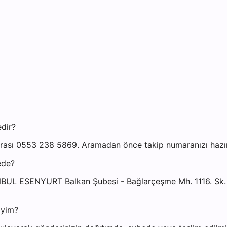
edir?
rası 0553 238 5869. Aramadan önce takip numaranızı hazır 
ede?
TANBUL ESENYURT Balkan Şubesi - Bağlarçeşme Mh. 1116. Sk
iyim?