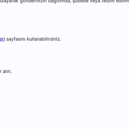
layarak gönderinizin dağıtımda, şubede veya teslim edilmiş 
eri
sayfasını kullanabilirsiniz.
 alın.