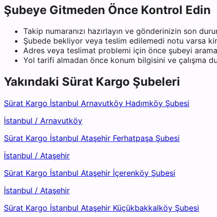
Şubeye Gitmeden Önce Kontrol Edin
Takip numaranızı hazırlayın ve gönderinizin son duru
Şubede bekliyor veya teslim edilemedi notu varsa kiml
Adres veya teslimat problemi için önce şubeyi arama
Yol tarifi almadan önce konum bilgisini ve çalışma 
Yakındaki
Sürat Kargo
Şubeleri
Sürat Kargo İstanbul Arnavutköy Hadımköy Şubesi
İstanbul
/
Arnavutköy
Sürat Kargo İstanbul Ataşehir Ferhatpaşa Şubesi
İstanbul
/
Ataşehir
Sürat Kargo İstanbul Ataşehir İçerenköy Şubesi
İstanbul
/
Ataşehir
Sürat Kargo İstanbul Ataşehir Küçükbakkalköy Şubesi