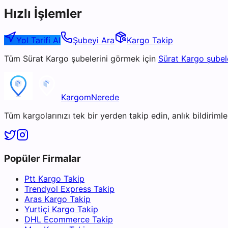
Hızlı İşlemler
Yol Tarifi Al
Şubeyi Ara
Kargo Takip
Tüm
Sürat Kargo
şubelerini görmek için
Sürat Kargo
şubel
KargomNerede
Tüm kargolarınızı tek bir yerden takip edin, anlık bildirimler
Popüler Firmalar
Ptt Kargo Takip
Trendyol Express Takip
Aras Kargo Takip
Yurtiçi Kargo Takip
DHL Ecommerce Takip