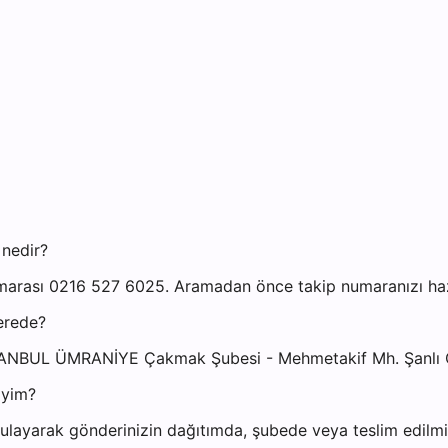
 nedir?
arası 0216 527 6025. Aramadan önce takip numaranızı hazır
erede?
STANBUL ÜMRANİYE Çakmak Şubesi - Mehmetakif Mh. Şanlı 
iyim?
layarak gönderinizin dağıtımda, şubede veya teslim edilmiş 