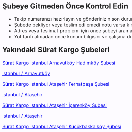
Şubeye Gitmeden Önce Kontrol Edin
Takip numaranızı hazırlayın ve gönderinizin son duru
Şubede bekliyor veya teslim edilemedi notu varsa kiml
Adres veya teslimat problemi için önce şubeyi arama
Yol tarifi almadan önce konum bilgisini ve çalışma 
Yakındaki
Sürat Kargo
Şubeleri
Sürat Kargo İstanbul Arnavutköy Hadımköy Şubesi
İstanbul
/
Arnavutköy
Sürat Kargo İstanbul Ataşehir Ferhatpaşa Şubesi
İstanbul
/
Ataşehir
Sürat Kargo İstanbul Ataşehir İçerenköy Şubesi
İstanbul
/
Ataşehir
Sürat Kargo İstanbul Ataşehir Küçükbakkalköy Şubesi