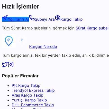
Hızlı İşlemler
Yol Tarifi Al
Şubeyi Ara
Kargo Takip
Tüm
Sürat Kargo
şubelerini görmek için
Sürat Kargo
şubel
KargomNerede
Tüm kargolarınızı tek bir yerden takip edin, anlık bildirimler
Popüler Firmalar
Ptt Kargo Takip
Trendyol Express Takip
Aras Kargo Takip
Yurtiçi Kargo Takip
DHL Ecommerce Takip