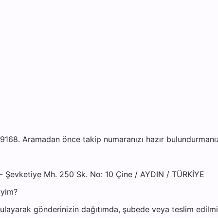
9168. Aramadan önce takip numaranızı hazır bulundurmanız i
 - Şevketiye Mh. 250 Sk. No: 10 Çine / AYDIN / TÜRKİYE
iyim?
layarak gönderinizin dağıtımda, şubede veya teslim edilmiş 