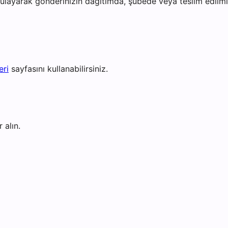
layarak gönderinizin dağıtımda, şubede veya teslim edilmiş 
eri
sayfasını kullanabilirsiniz.
 alın.