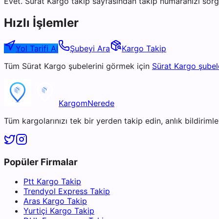
Evet. Sürat Kargo takip sayfasından takip numaranızı sorgu
Hızlı İşlemler
Yol Tarifi Al
Şubeyi Ara
Kargo Takip
Tüm
Sürat Kargo
şubelerini görmek için
Sürat Kargo
şubel
KargomNerede
Tüm kargolarınızı tek bir yerden takip edin, anlık bildirimler
Popüler Firmalar
Ptt Kargo Takip
Trendyol Express Takip
Aras Kargo Takip
Yurtiçi Kargo Takip