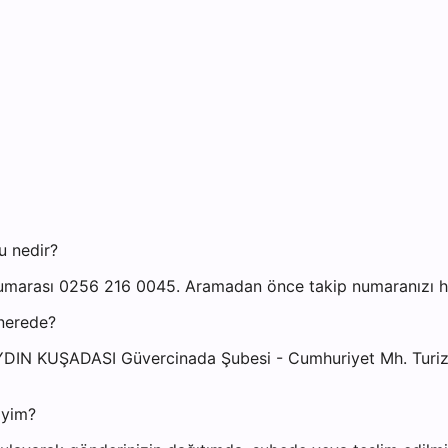
u nedir?
marası 0256 216 0045. Aramadan önce takip numaranızı hazı
 nerede?
AYDIN KUŞADASI Güvercinada Şubesi - Cumhuriyet Mh. Turiz
iyim?