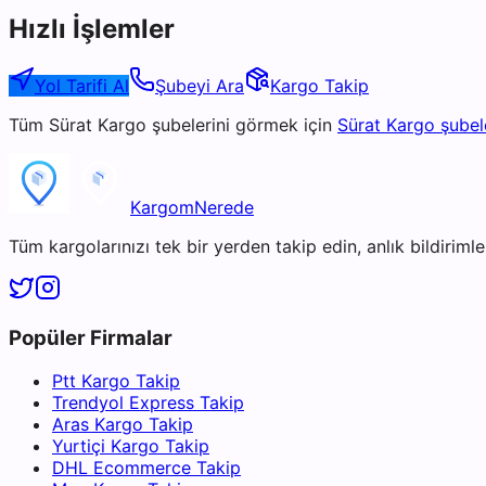
Hızlı İşlemler
Yol Tarifi Al
Şubeyi Ara
Kargo Takip
Tüm
Sürat Kargo
şubelerini görmek için
Sürat Kargo
şubel
KargomNerede
Tüm kargolarınızı tek bir yerden takip edin, anlık bildirimler
Popüler Firmalar
Ptt Kargo Takip
Trendyol Express Takip
Aras Kargo Takip
Yurtiçi Kargo Takip
DHL Ecommerce Takip