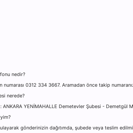
fonu nedir?
 numarası 0312 334 3667. Aramadan önce takip numaranızı h
esi nerede?
si: ANKARA YENİMAHALLE Demetevler Şubesi - Demetgül M
iyim?
layarak gönderinizin dağıtımda, şubede veya teslim edilmiş 