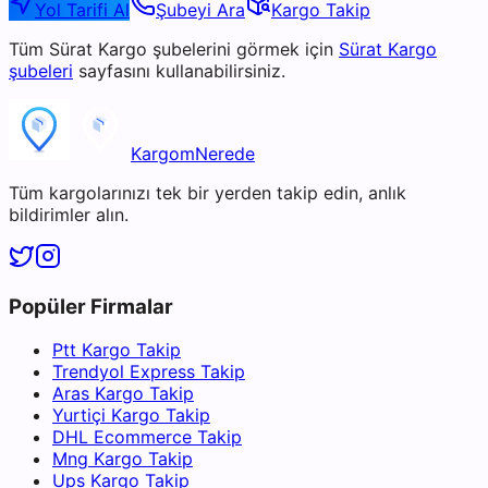
Yol Tarifi Al
Şubeyi Ara
Kargo Takip
Tüm
Sürat Kargo
şubelerini görmek için
Sürat Kargo
şubeleri
sayfasını kullanabilirsiniz.
KargomNerede
Tüm kargolarınızı tek bir yerden takip edin, anlık
bildirimler alın.
Popüler Firmalar
Ptt Kargo Takip
Trendyol Express Takip
Aras Kargo Takip
Yurtiçi Kargo Takip
DHL Ecommerce Takip
Mng Kargo Takip
Ups Kargo Takip