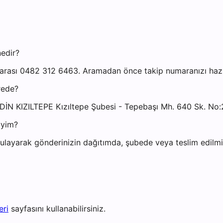
nedir?
marası 0482 312 6463. Aramadan önce takip numaranızı hazır
rede?
RDİN KIZILTEPE Kızıltepe Şubesi - Tepebaşı Mh. 640 Sk. No
iyim?
layarak gönderinizin dağıtımda, şubede veya teslim edilmiş 
eri
sayfasını kullanabilirsiniz.