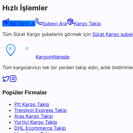
Hızlı İşlemler
Yol Tarifi Al
Şubeyi Ara
Kargo Takip
Tüm
Sürat Kargo
şubelerini görmek için
Sürat Kargo
şubel
KargomNerede
Tüm kargolarınızı tek bir yerden takip edin, anlık bildirimler
Popüler Firmalar
Ptt Kargo Takip
Trendyol Express Takip
Aras Kargo Takip
Yurtiçi Kargo Takip
DHL Ecommerce Takip