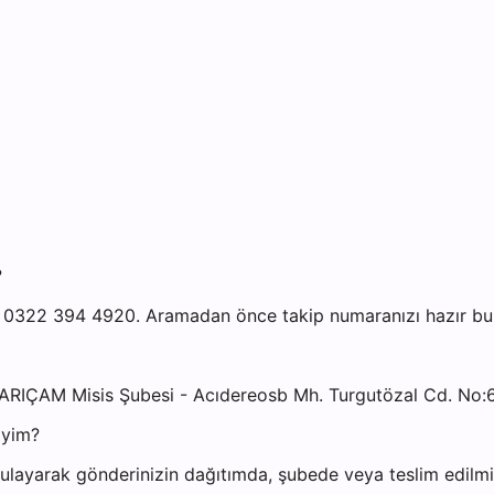
?
 0322 394 4920. Aramadan önce takip numaranızı hazır bulu
ARIÇAM Misis Şubesi - Acıdereosb Mh. Turgutözal Cd. No:
iyim?
layarak gönderinizin dağıtımda, şubede veya teslim edilmiş 