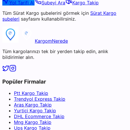
Yol Tarifi Al
Şubeyi Ara
Kargo Takip
Tüm
Sürat Kargo
şubelerini görmek için
Sürat Kargo
şubeleri
sayfasını kullanabilirsiniz.
KargomNerede
Tüm kargolarınızı tek bir yerden takip edin, anlık
bildirimler alın.
Popüler Firmalar
Ptt Kargo Takip
Trendyol Express Takip
Aras Kargo Takip
Yurtiçi Kargo Takip
DHL Ecommerce Takip
Mng Kargo Takip
Ups Kargo Takip