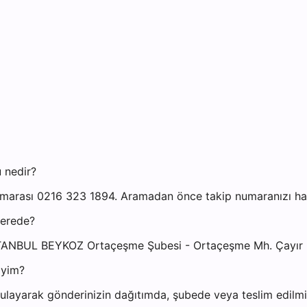
 nedir?
arası 0216 323 1894. Aramadan önce takip numaranızı hazır
nerede?
İSTANBUL BEYKOZ Ortaçeşme Şubesi - Ortaçeşme Mh. Çayır
iyim?
layarak gönderinizin dağıtımda, şubede veya teslim edilmiş 