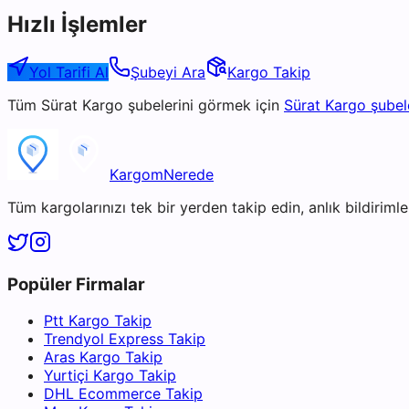
Hızlı İşlemler
Yol Tarifi Al
Şubeyi Ara
Kargo Takip
Tüm
Sürat Kargo
şubelerini görmek için
Sürat Kargo
şubel
KargomNerede
Tüm kargolarınızı tek bir yerden takip edin, anlık bildirimler
Popüler Firmalar
Ptt Kargo Takip
Trendyol Express Takip
Aras Kargo Takip
Yurtiçi Kargo Takip
DHL Ecommerce Takip