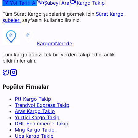
Yol Tarifi Al
Şubeyi Ara
Kargo Takip
Tüm
Sürat Kargo
şubelerini görmek için
Sürat Kargo
şubeleri
sayfasını kullanabilirsiniz.
KargomNerede
Tüm kargolarınızı tek bir yerden takip edin, anlık
bildirimler alın.
Popüler Firmalar
Ptt Kargo Takip
Trendyol Express Takip
Aras Kargo Takip
Yurtiçi Kargo Takip
DHL Ecommerce Takip
Mng Kargo Takip
Ups Kargo Takip