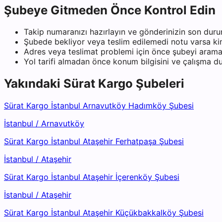
Şubeye Gitmeden Önce Kontrol Edin
Takip numaranızı hazırlayın ve gönderinizin son duru
Şubede bekliyor veya teslim edilemedi notu varsa kiml
Adres veya teslimat problemi için önce şubeyi arama
Yol tarifi almadan önce konum bilgisini ve çalışma 
Yakındaki
Sürat Kargo
Şubeleri
Sürat Kargo İstanbul Arnavutköy Hadımköy Şubesi
İstanbul
/
Arnavutköy
Sürat Kargo İstanbul Ataşehir Ferhatpaşa Şubesi
İstanbul
/
Ataşehir
Sürat Kargo İstanbul Ataşehir İçerenköy Şubesi
İstanbul
/
Ataşehir
Sürat Kargo İstanbul Ataşehir Küçükbakkalköy Şubesi