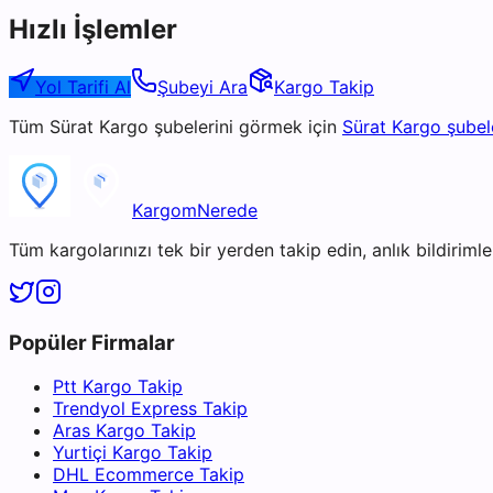
Hızlı İşlemler
Yol Tarifi Al
Şubeyi Ara
Kargo Takip
Tüm
Sürat Kargo
şubelerini görmek için
Sürat Kargo
şubel
KargomNerede
Tüm kargolarınızı tek bir yerden takip edin, anlık bildirimler
Popüler Firmalar
Ptt Kargo Takip
Trendyol Express Takip
Aras Kargo Takip
Yurtiçi Kargo Takip
DHL Ecommerce Takip