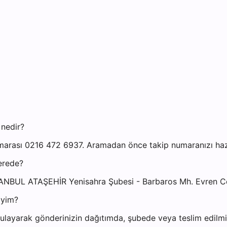
 nedir?
marası 0216 472 6937. Aramadan önce takip numaranızı hazır
erede?
İSTANBUL ATAŞEHİR Yenisahra Şubesi - Barbaros Mh. Evren C
iyim?
layarak gönderinizin dağıtımda, şubede veya teslim edilmiş 