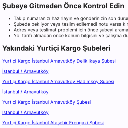
Şubeye Gitmeden Önce Kontrol Edin
Takip numaranızı hazırlayın ve gönderinizin son duru
Şubede bekliyor veya teslim edilemedi notu varsa kiml
Adres veya teslimat problemi için önce şubeyi arama
Yol tarifi almadan önce konum bilgisini ve çalışma 
Yakındaki
Yurtiçi Kargo
Şubeleri
Yurtiçi Kargo İstanbul Arnavutköy Deliklikaya Şubesi
İstanbul
/
Arnavutköy
Yurtiçi Kargo İstanbul Arnavutköy Hadımköy Şubesi
İstanbul
/
Arnavutköy
Yurtiçi Kargo İstanbul Arnavutköy Şubesi
İstanbul
/
Arnavutköy
Yurtiçi Kargo İstanbul Ataşehir Erengazi Şubesi