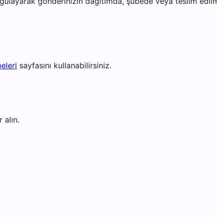
gulayarak gönderinizin dağıtımda, şubede veya teslim edilmi
eleri
sayfasını kullanabilirsiniz.
 alın.