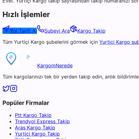
Evet. Yurtiçi Kargo takip sayfasından takip numaranızı sor
Hızlı İşlemler
Yol Tarifi Al
Şubeyi Ara
Kargo Takip
Tüm
Yurtiçi Kargo
şubelerini görmek için
Yurtiçi Kargo
şub
KargomNerede
Tüm kargolarınızı tek bir yerden takip edin, anlık bildirimler
Popüler Firmalar
Ptt Kargo Takip
Trendyol Express Takip
Aras Kargo Takip
Yurtiçi Kargo Takip