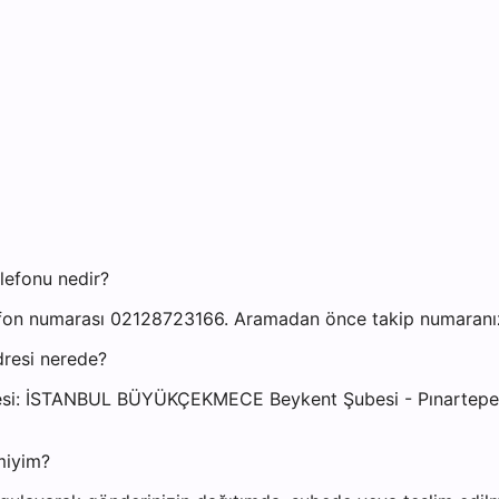
lefonu nedir?
fon numarası 02128723166. Aramadan önce takip numaranızı 
dresi nerede?
resi: İSTANBUL BÜYÜKÇEKMECE Beykent Şubesi - Pınartepe 
miyim?