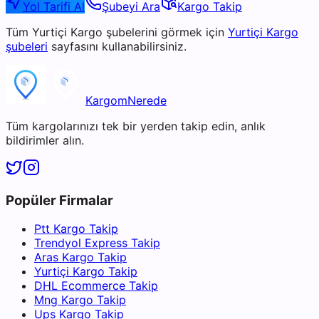
Yol Tarifi Al
Şubeyi Ara
Kargo Takip
Tüm
Yurtiçi Kargo
şubelerini görmek için
Yurtiçi Kargo
şubeleri
sayfasını kullanabilirsiniz.
KargomNerede
Tüm kargolarınızı tek bir yerden takip edin, anlık
bildirimler alın.
Popüler Firmalar
Ptt Kargo Takip
Trendyol Express Takip
Aras Kargo Takip
Yurtiçi Kargo Takip
DHL Ecommerce Takip
Mng Kargo Takip
Ups Kargo Takip