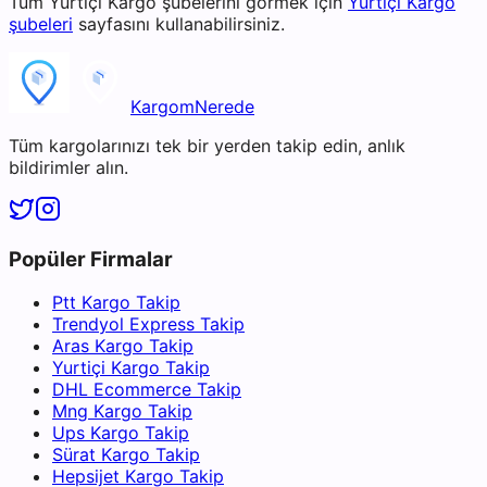
Tüm
Yurtiçi Kargo
şubelerini görmek için
Yurtiçi Kargo
şubeleri
sayfasını kullanabilirsiniz.
KargomNerede
Tüm kargolarınızı tek bir yerden takip edin, anlık
bildirimler alın.
Popüler Firmalar
Ptt Kargo Takip
Trendyol Express Takip
Aras Kargo Takip
Yurtiçi Kargo Takip
DHL Ecommerce Takip
Mng Kargo Takip
Ups Kargo Takip
Sürat Kargo Takip
Hepsijet Kargo Takip