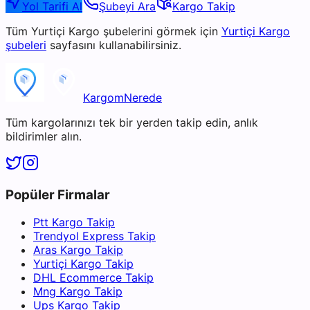
Yol Tarifi Al
Şubeyi Ara
Kargo Takip
Tüm
Yurtiçi Kargo
şubelerini görmek için
Yurtiçi Kargo
şubeleri
sayfasını kullanabilirsiniz.
KargomNerede
Tüm kargolarınızı tek bir yerden takip edin, anlık
bildirimler alın.
Popüler Firmalar
Ptt Kargo Takip
Trendyol Express Takip
Aras Kargo Takip
Yurtiçi Kargo Takip
DHL Ecommerce Takip
Mng Kargo Takip
Ups Kargo Takip