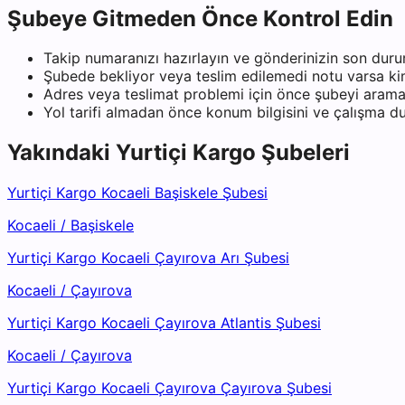
Şubeye Gitmeden Önce Kontrol Edin
Takip numaranızı hazırlayın ve gönderinizin son duru
Şubede bekliyor veya teslim edilemedi notu varsa kiml
Adres veya teslimat problemi için önce şubeyi arama
Yol tarifi almadan önce konum bilgisini ve çalışma 
Yakındaki
Yurtiçi Kargo
Şubeleri
Yurtiçi Kargo Kocaeli Başiskele Şubesi
Kocaeli
/
Başiskele
Yurtiçi Kargo Kocaeli Çayırova Arı Şubesi
Kocaeli
/
Çayırova
Yurtiçi Kargo Kocaeli Çayırova Atlantis Şubesi
Kocaeli
/
Çayırova
Yurtiçi Kargo Kocaeli Çayırova Çayırova Şubesi