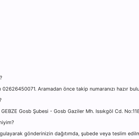
?
 02626450071. Aramadan önce takip numaranızı hazır bulund
?
 GEBZE Gosb Şubesi - Gosb Gaziler Mh. Issıkgöl Cd. No:11
miyim?
gulayarak gönderinizin dağıtımda, şubede veya teslim edilmi