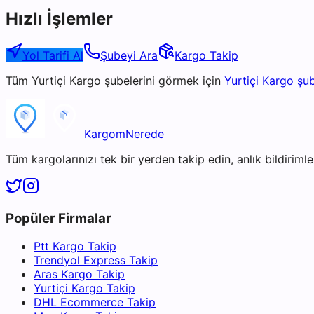
Hızlı İşlemler
Yol Tarifi Al
Şubeyi Ara
Kargo Takip
Tüm
Yurtiçi Kargo
şubelerini görmek için
Yurtiçi Kargo
şub
KargomNerede
Tüm kargolarınızı tek bir yerden takip edin, anlık bildirimler
Popüler Firmalar
Ptt Kargo Takip
Trendyol Express Takip
Aras Kargo Takip
Yurtiçi Kargo Takip
DHL Ecommerce Takip