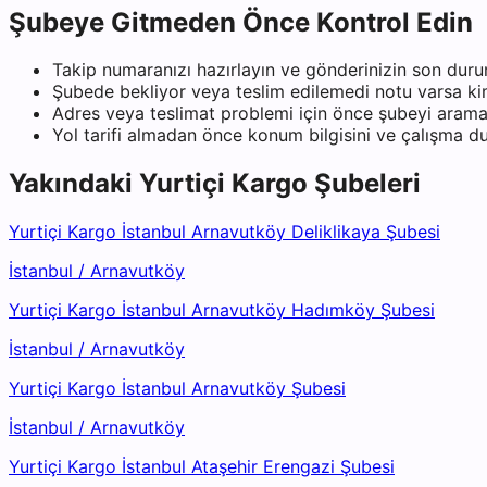
Şubeye Gitmeden Önce Kontrol Edin
Takip numaranızı hazırlayın ve gönderinizin son duru
Şubede bekliyor veya teslim edilemedi notu varsa kiml
Adres veya teslimat problemi için önce şubeyi arama
Yol tarifi almadan önce konum bilgisini ve çalışma 
Yakındaki
Yurtiçi Kargo
Şubeleri
Yurtiçi Kargo İstanbul Arnavutköy Deliklikaya Şubesi
İstanbul
/
Arnavutköy
Yurtiçi Kargo İstanbul Arnavutköy Hadımköy Şubesi
İstanbul
/
Arnavutköy
Yurtiçi Kargo İstanbul Arnavutköy Şubesi
İstanbul
/
Arnavutköy
Yurtiçi Kargo İstanbul Ataşehir Erengazi Şubesi