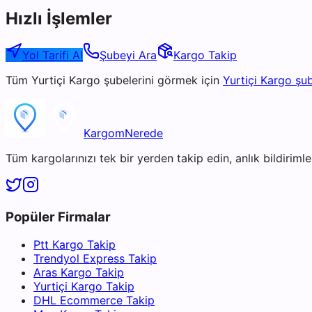
Hızlı İşlemler
Yol Tarifi Al
Şubeyi Ara
Kargo Takip
Tüm
Yurtiçi Kargo
şubelerini görmek için
Yurtiçi Kargo
şub
KargomNerede
Tüm kargolarınızı tek bir yerden takip edin, anlık bildirimler
Popüler Firmalar
Ptt Kargo Takip
Trendyol Express Takip
Aras Kargo Takip
Yurtiçi Kargo Takip
DHL Ecommerce Takip