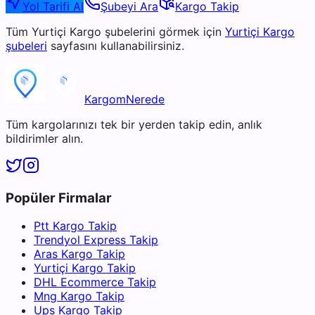
Yol Tarifi Al
Şubeyi Ara
Kargo Takip
Tüm
Yurtiçi Kargo
şubelerini görmek için
Yurtiçi Kargo
şubeleri
sayfasını kullanabilirsiniz.
KargomNerede
Tüm kargolarınızı tek bir yerden takip edin, anlık
bildirimler alın.
Popüler Firmalar
Ptt Kargo Takip
Trendyol Express Takip
Aras Kargo Takip
Yurtiçi Kargo Takip
DHL Ecommerce Takip
Mng Kargo Takip
Ups Kargo Takip