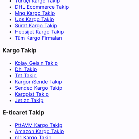
Yurtiçi Kargo Takip
DHL Ecommerce Takip
Mng Kargo Takip
Ups Kargo Takip
Sürat Kargo Takip
Hepsijet Kargo Takip
Tüm Kargo Firmaları
Kargo Takip
Kolay Gelsin Takip
Dhl Takip
Tnt Takip
KargomSende Takip
Sendeo Kargo Takip
Kargoist Takip
Jetizz Takip
E-ticaret Takip
PttAVM Kargo Takip
Amazon Kargo Takip
n11 Kargo Takip