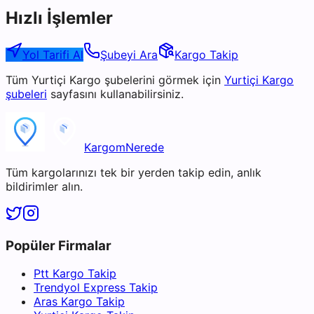
Hızlı İşlemler
Yol Tarifi Al
Şubeyi Ara
Kargo Takip
Tüm
Yurtiçi Kargo
şubelerini görmek için
Yurtiçi Kargo
şubeleri
sayfasını kullanabilirsiniz.
KargomNerede
Tüm kargolarınızı tek bir yerden takip edin, anlık
bildirimler alın.
Popüler Firmalar
Ptt Kargo Takip
Trendyol Express Takip
Aras Kargo Takip