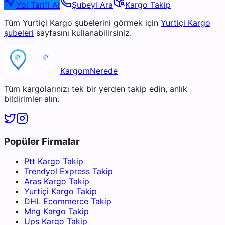
Yol Tarifi Al
Şubeyi Ara
Kargo Takip
Tüm
Yurtiçi Kargo
şubelerini görmek için
Yurtiçi Kargo
şubeleri
sayfasını kullanabilirsiniz.
KargomNerede
Tüm kargolarınızı tek bir yerden takip edin, anlık
bildirimler alın.
Popüler Firmalar
Ptt Kargo Takip
Trendyol Express Takip
Aras Kargo Takip
Yurtiçi Kargo Takip
DHL Ecommerce Takip
Mng Kargo Takip
Ups Kargo Takip