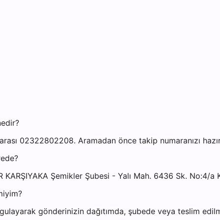
nedir?
marası 02322802208. Aramadan önce takip numaranızı hazır b
rede?
İR KARŞIYAKA Şemikler Şubesi - Yalı Mah. 6436 Sk. No:4/a K
miyim?
gulayarak gönderinizin dağıtımda, şubede veya teslim edilmi