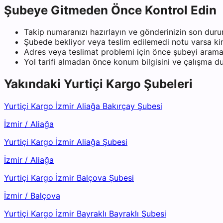
Şubeye Gitmeden Önce Kontrol Edin
Takip numaranızı hazırlayın ve gönderinizin son duru
Şubede bekliyor veya teslim edilemedi notu varsa kiml
Adres veya teslimat problemi için önce şubeyi arama
Yol tarifi almadan önce konum bilgisini ve çalışma 
Yakındaki
Yurtiçi Kargo
Şubeleri
Yurtiçi Kargo İzmir Aliağa Bakırçay Şubesi
İzmir
/
Aliağa
Yurtiçi Kargo İzmir Aliağa Şubesi
İzmir
/
Aliağa
Yurtiçi Kargo İzmir Balçova Şubesi
İzmir
/
Balçova
Yurtiçi Kargo İzmir Bayraklı Bayraklı Şubesi