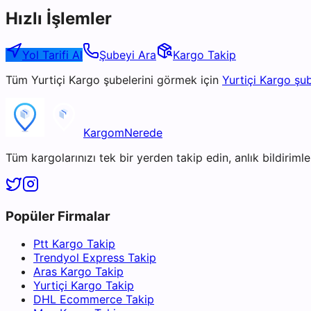
Hızlı İşlemler
Yol Tarifi Al
Şubeyi Ara
Kargo Takip
Tüm
Yurtiçi Kargo
şubelerini görmek için
Yurtiçi Kargo
şub
KargomNerede
Tüm kargolarınızı tek bir yerden takip edin, anlık bildirimler
Popüler Firmalar
Ptt Kargo Takip
Trendyol Express Takip
Aras Kargo Takip
Yurtiçi Kargo Takip
DHL Ecommerce Takip