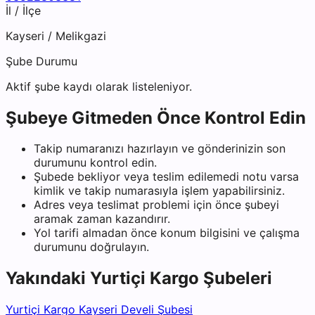
İl / İlçe
Kayseri
/
Melikgazi
Şube Durumu
Aktif şube kaydı olarak listeleniyor.
Şubeye Gitmeden Önce Kontrol Edin
Takip numaranızı hazırlayın ve gönderinizin son
durumunu kontrol edin.
Şubede bekliyor veya teslim edilemedi notu varsa
kimlik ve takip numarasıyla işlem yapabilirsiniz.
Adres veya teslimat problemi için önce şubeyi
aramak zaman kazandırır.
Yol tarifi almadan önce konum bilgisini ve çalışma
durumunu doğrulayın.
Yakındaki
Yurtiçi Kargo
Şubeleri
Yurtiçi Kargo Kayseri Develi Şubesi