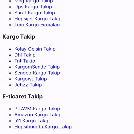
Mng Kargo Takip
Ups Kargo Takip
Sürat Kargo Takip
Hepsijet Kargo Takip
Tüm Kargo Firmaları
Kargo Takip
Kolay Gelsin Takip
Dhl Takip
Tnt Takip
KargomSende Takip
Sendeo Kargo Takip
Kargoist Takip
Jetizz Takip
E-ticaret Takip
PttAVM Kargo Takip
Amazon Kargo Takip
n11 Kargo Takip
Hepsiburada Kargo Takip