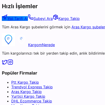
Hızlı İşlemler
Yol Tarifi Al
Şubeyi Ara
Kargo Takip
Tüm
Aras Kargo
şubelerini görmek için
Aras Kargo
şubeler
KargomNerede
Tüm kargolarınızı tek bir yerden takip edin, anlık bildirimler
Popüler Firmalar
Ptt Kargo Takip
Trendyol Express Takip
Aras Kargo Takip
Yurtiçi Kargo Takip
DHL Ecommerce Takip