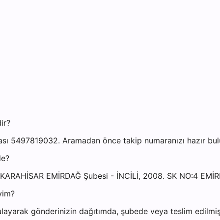
ir?
sı 5497819032. Aramadan önce takip numaranızı hazır bulun
de?
YONKARAHİSAR EMİRDAĞ Şubesi - İNCİLİ, 2008. SK NO:4 
yim?
layarak gönderinizin dağıtımda, şubede veya teslim edilmiş 