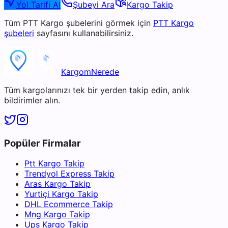
Yol Tarifi Al
Şubeyi Ara
Kargo Takip
Tüm
PTT Kargo
şubelerini görmek için
PTT Kargo
şubeleri
sayfasını kullanabilirsiniz.
KargomNerede
Tüm kargolarınızı tek bir yerden takip edin, anlık
bildirimler alın.
Popüler Firmalar
Ptt Kargo Takip
Trendyol Express Takip
Aras Kargo Takip
Yurtiçi Kargo Takip
DHL Ecommerce Takip
Mng Kargo Takip
Ups Kargo Takip