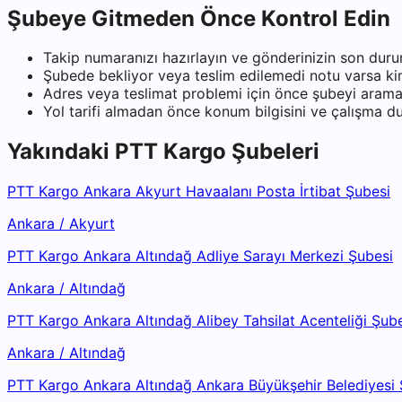
Şubeye Gitmeden Önce Kontrol Edin
Takip numaranızı hazırlayın ve gönderinizin son duru
Şubede bekliyor veya teslim edilemedi notu varsa kiml
Adres veya teslimat problemi için önce şubeyi arama
Yol tarifi almadan önce konum bilgisini ve çalışma 
Yakındaki
PTT Kargo
Şubeleri
PTT Kargo Ankara Akyurt Havaalanı Posta İrtibat Şubesi
Ankara
/
Akyurt
PTT Kargo Ankara Altındağ Adliye Sarayı Merkezi Şubesi
Ankara
/
Altındağ
PTT Kargo Ankara Altındağ Alibey Tahsilat Acenteliği Şub
Ankara
/
Altındağ
PTT Kargo Ankara Altındağ Ankara Büyükşehir Belediyesi 