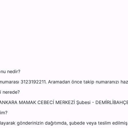
nu nedir?
marası 3123192211. Aramadan önce takip numaranızı hazır 
i nerede?
esi: ANKARA MAMAK CEBECİ MERKEZİ Şubesi - DEMİRLİB
yim?
ayarak gönderinizin dağıtımda, şubede veya teslim edilmiş o