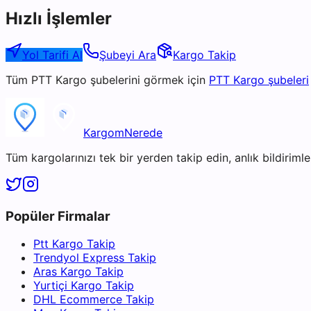
Hızlı İşlemler
Yol Tarifi Al
Şubeyi Ara
Kargo Takip
Tüm
PTT Kargo
şubelerini görmek için
PTT Kargo
şubeleri
KargomNerede
Tüm kargolarınızı tek bir yerden takip edin, anlık bildirimler
Popüler Firmalar
Ptt Kargo Takip
Trendyol Express Takip
Aras Kargo Takip
Yurtiçi Kargo Takip
DHL Ecommerce Takip