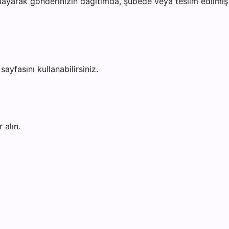
ayarak gönderinizin dağıtımda, şubede veya teslim edilmiş o
sayfasını kullanabilirsiniz.
 alın.