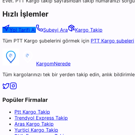
Evet. PTT Kargo takip sayfasından takip numaranızı sorgul
Hızlı İşlemler
Yol Tarifi Al
Şubeyi Ara
Kargo Takip
Tüm
PTT Kargo
şubelerini görmek için
PTT Kargo
şubeleri
KargomNerede
Tüm kargolarınızı tek bir yerden takip edin, anlık bildirimler
Popüler Firmalar
Ptt Kargo Takip
Trendyol Express Takip
Aras Kargo Takip
Yurtiçi Kargo Takip