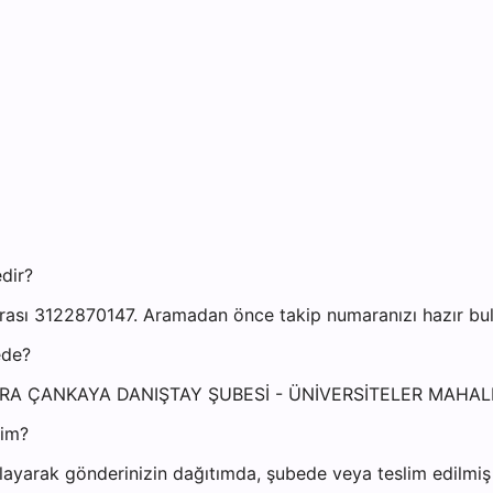
dir?
sı 3122870147. Aramadan önce takip numaranızı hazır bulun
ede?
ANKARA ÇANKAYA DANIŞTAY ŞUBESİ - ÜNİVERSİTELER MA
yim?
ayarak gönderinizin dağıtımda, şubede veya teslim edilmiş o