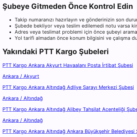
Şubeye Gitmeden Önce Kontrol Edin
Takip numaranızı hazırlayın ve gönderinizin son duru
Şubede bekliyor veya teslim edilemedi notu varsa kiml
Adres veya teslimat problemi için önce şubeyi arama
Yol tarifi almadan önce konum bilgisini ve çalışma 
Yakındaki
PTT Kargo
Şubeleri
PTT Kargo Ankara Akyurt Havaalanı Posta İrtibat Şubesi
Ankara
/
Akyurt
PTT Kargo Ankara Altındağ Adliye Sarayı Merkezi Şubesi
Ankara
/
Altındağ
PTT Kargo Ankara Altındağ Alibey Tahsilat Acenteliği Şub
Ankara
/
Altındağ
PTT Kargo Ankara Altındağ Ankara Büyükşehir Belediyesi 