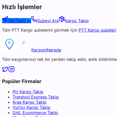
Hızlı İşlemler
Yol Tarifi Al
Şubeyi Ara
Kargo Takip
Tüm
PTT Kargo
şubelerini görmek için
PTT Kargo
şubeleri
KargomNerede
Tüm kargolarınızı tek bir yerden takip edin, anlık bildirimler
Popüler Firmalar
Ptt Kargo Takip
Trendyol Express Takip
Aras Kargo Takip
Yurtiçi Kargo Takip
DHL Ecommerce Takip