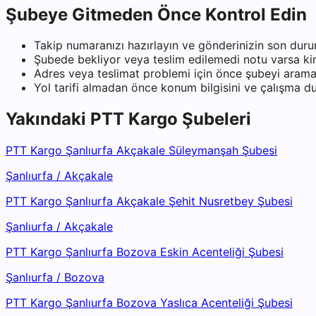
Şubeye Gitmeden Önce Kontrol Edin
Takip numaranızı hazırlayın ve gönderinizin son duru
Şubede bekliyor veya teslim edilemedi notu varsa kiml
Adres veya teslimat problemi için önce şubeyi arama
Yol tarifi almadan önce konum bilgisini ve çalışma 
Yakındaki
PTT Kargo
Şubeleri
PTT Kargo Şanlıurfa Akçakale Süleymanşah Şubesi
Şanlıurfa
/
Akçakale
PTT Kargo Şanlıurfa Akçakale Şehit Nusretbey Şubesi
Şanlıurfa
/
Akçakale
PTT Kargo Şanlıurfa Bozova Eskin Acenteliği Şubesi
Şanlıurfa
/
Bozova
PTT Kargo Şanlıurfa Bozova Yaslıca Acenteliği Şubesi