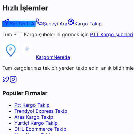
Hızlı İşlemler
Yol Tarifi Al
Şubeyi Ara
Kargo Takip
Tüm
PTT Kargo
şubelerini görmek için
PTT Kargo
şubeleri
KargomNerede
Tüm kargolarınızı tek bir yerden takip edin, anlık bildirimler
Popüler Firmalar
Ptt Kargo Takip
Trendyol Express Takip
Aras Kargo Takip
Yurtiçi Kargo Takip
DHL Ecommerce Takip