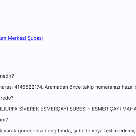
tım Merkezi Şubesi
nedir?
arası 4145522174. Aramadan önce takip numaranızı hazır bu
erede?
i: ŞANLIURFA SİVEREK ESMERÇAYI ŞUBESİ - ESMER ÇAYI M
yim?
ayarak gönderinizin dağıtımda, şubede veya teslim edilmiş o