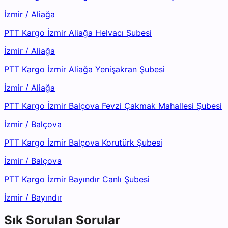
İzmir
/
Aliağa
PTT Kargo İzmir Aliağa Helvacı Şubesi
İzmir
/
Aliağa
PTT Kargo İzmir Aliağa Yenişakran Şubesi
İzmir
/
Aliağa
PTT Kargo İzmir Balçova Fevzi Çakmak Mahallesi Şubesi
İzmir
/
Balçova
PTT Kargo İzmir Balçova Korutürk Şubesi
İzmir
/
Balçova
PTT Kargo İzmir Bayındır Canlı Şubesi
İzmir
/
Bayındır
Sık Sorulan Sorular