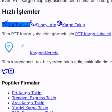
Evet. PTT Kargo takip sayfasından takip numaranızı sorgul
Hızlı İşlemler
Yol Tarifi Al
Şubeyi Ara
Kargo Takip
Tüm
PTT Kargo
şubelerini görmek için
PTT Kargo
şubeleri
KargomNerede
Tüm kargolarınızı tek bir yerden takip edin, anlık bildirimler
Popüler Firmalar
Ptt Kargo Takip
Trendyol Express Takip
Aras Kargo Takip
Yurtiçi Kargo Takip