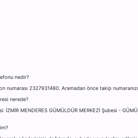
efonu nedir?
n numarası 2327931480. Aramadan önce takip numaranızı ha
resi nerede?
adresi: İZMİR MENDERES GÜMÜLDÜR MERKEZİ Şubesi - 
yim?