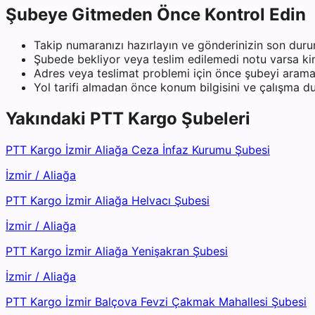
Şubeye Gitmeden Önce Kontrol Edin
Takip numaranızı hazırlayın ve gönderinizin son duru
Şubede bekliyor veya teslim edilemedi notu varsa kiml
Adres veya teslimat problemi için önce şubeyi arama
Yol tarifi almadan önce konum bilgisini ve çalışma 
Yakındaki
PTT Kargo
Şubeleri
PTT Kargo İzmir Aliağa Ceza İnfaz Kurumu Şubesi
İzmir
/
Aliağa
PTT Kargo İzmir Aliağa Helvacı Şubesi
İzmir
/
Aliağa
PTT Kargo İzmir Aliağa Yenişakran Şubesi
İzmir
/
Aliağa
PTT Kargo İzmir Balçova Fevzi Çakmak Mahallesi Şubesi