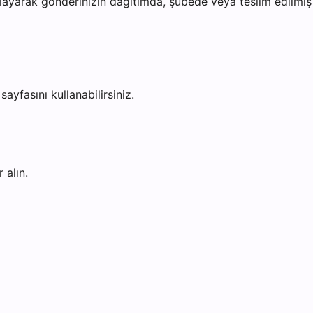
ayarak gönderinizin dağıtımda, şubede veya teslim edilmiş o
sayfasını kullanabilirsiniz.
 alın.