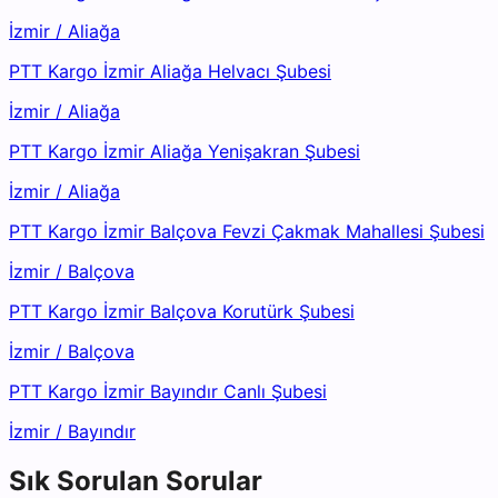
İzmir
/
Aliağa
PTT Kargo İzmir Aliağa Helvacı Şubesi
İzmir
/
Aliağa
PTT Kargo İzmir Aliağa Yenişakran Şubesi
İzmir
/
Aliağa
PTT Kargo İzmir Balçova Fevzi Çakmak Mahallesi Şubesi
İzmir
/
Balçova
PTT Kargo İzmir Balçova Korutürk Şubesi
İzmir
/
Balçova
PTT Kargo İzmir Bayındır Canlı Şubesi
İzmir
/
Bayındır
Sık Sorulan Sorular