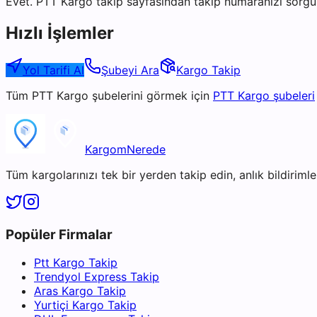
Evet. PTT Kargo takip sayfasından takip numaranızı sorgul
Hızlı İşlemler
Yol Tarifi Al
Şubeyi Ara
Kargo Takip
Tüm
PTT Kargo
şubelerini görmek için
PTT Kargo
şubeleri
KargomNerede
Tüm kargolarınızı tek bir yerden takip edin, anlık bildirimler
Popüler Firmalar
Ptt Kargo Takip
Trendyol Express Takip
Aras Kargo Takip
Yurtiçi Kargo Takip