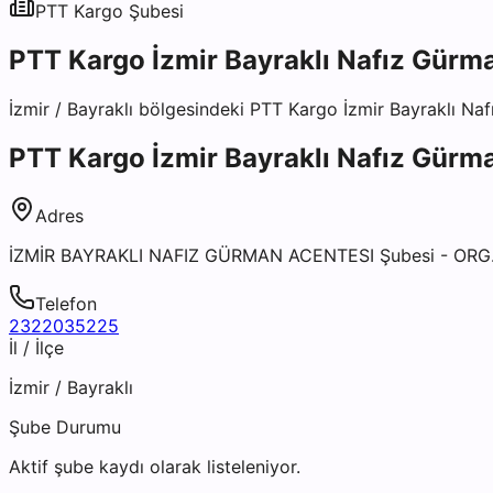
PTT Kargo
Şubesi
PTT Kargo İzmir Bayraklı Nafız Gürm
İzmir
/
Bayraklı
bölgesindeki
PTT Kargo İzmir Bayraklı Na
PTT Kargo İzmir Bayraklı Nafız Gürm
Adres
İZMİR BAYRAKLI NAFIZ GÜRMAN ACENTESI Şubesi - OR
Telefon
2322035225
İl / İlçe
İzmir
/
Bayraklı
Şube Durumu
Aktif şube kaydı olarak listeleniyor.