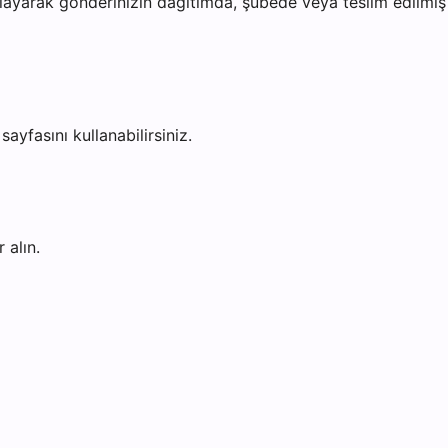
ayarak gönderinizin dağıtımda, şubede veya teslim edilmiş o
sayfasını kullanabilirsiniz.
 alın.