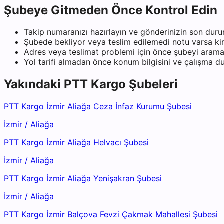
Şubeye Gitmeden Önce Kontrol Edin
Takip numaranızı hazırlayın ve gönderinizin son duru
Şubede bekliyor veya teslim edilemedi notu varsa kiml
Adres veya teslimat problemi için önce şubeyi arama
Yol tarifi almadan önce konum bilgisini ve çalışma 
Yakındaki
PTT Kargo
Şubeleri
PTT Kargo İzmir Aliağa Ceza İnfaz Kurumu Şubesi
İzmir
/
Aliağa
PTT Kargo İzmir Aliağa Helvacı Şubesi
İzmir
/
Aliağa
PTT Kargo İzmir Aliağa Yenişakran Şubesi
İzmir
/
Aliağa
PTT Kargo İzmir Balçova Fevzi Çakmak Mahallesi Şubesi