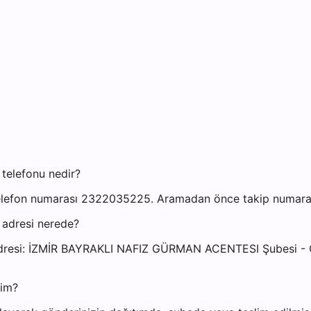
telefonu nedir?
elefon numarası 2322035225. Aramadan önce takip numaranız
 adresi nerede?
si adresi: İZMİR BAYRAKLI NAFIZ GÜRMAN ACENTESI Şube
yim?