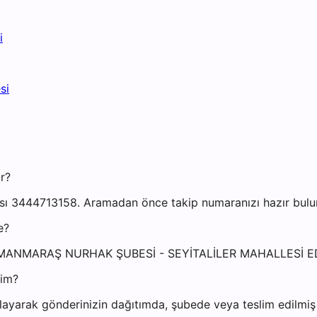
i
si
r?
3444713158. Aramadan önce takip numaranızı hazır bulundu
e?
AHRAMANMARAŞ NURHAK ŞUBESİ - SEYİTALİLER MAHALLES
yim?
ayarak gönderinizin dağıtımda, şubede veya teslim edilmiş o