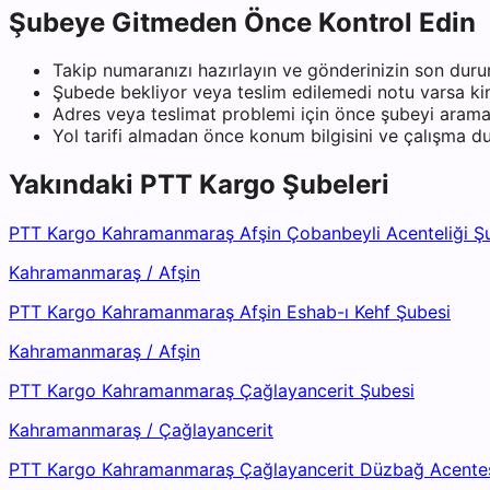
Şubeye Gitmeden Önce Kontrol Edin
Takip numaranızı hazırlayın ve gönderinizin son duru
Şubede bekliyor veya teslim edilemedi notu varsa kiml
Adres veya teslimat problemi için önce şubeyi arama
Yol tarifi almadan önce konum bilgisini ve çalışma 
Yakındaki
PTT Kargo
Şubeleri
PTT Kargo Kahramanmaraş Afşin Çobanbeyli Acenteliği Ş
Kahramanmaraş
/
Afşin
PTT Kargo Kahramanmaraş Afşin Eshab-ı Kehf Şubesi
Kahramanmaraş
/
Afşin
PTT Kargo Kahramanmaraş Çağlayancerit Şubesi
Kahramanmaraş
/
Çağlayancerit
PTT Kargo Kahramanmaraş Çağlayancerit Düzbağ Acentes