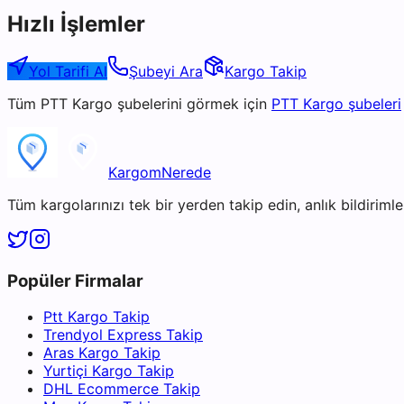
Hızlı İşlemler
Yol Tarifi Al
Şubeyi Ara
Kargo Takip
Tüm
PTT Kargo
şubelerini görmek için
PTT Kargo
şubeleri
KargomNerede
Tüm kargolarınızı tek bir yerden takip edin, anlık bildirimler
Popüler Firmalar
Ptt Kargo Takip
Trendyol Express Takip
Aras Kargo Takip
Yurtiçi Kargo Takip
DHL Ecommerce Takip