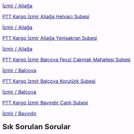
İzmir
/
Aliağa
PTT Kargo İzmir Aliağa Helvacı Şubesi
İzmir
/
Aliağa
PTT Kargo İzmir Aliağa Yenişakran Şubesi
İzmir
/
Aliağa
PTT Kargo İzmir Balçova Fevzi Çakmak Mahallesi Şubesi
İzmir
/
Balçova
PTT Kargo İzmir Balçova Korutürk Şubesi
İzmir
/
Balçova
PTT Kargo İzmir Bayındır Canlı Şubesi
İzmir
/
Bayındır
Sık Sorulan Sorular